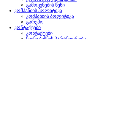
გამოყენების წესი
კომპანიის პოლიტიკა
კომპანიის პოლიტიკა
გარემო
კონტაქტები
კონტაქტები
ჩვენი ბიზნეს პარტნიორები
წარმომადგენლობები უცხოეთში
დაგვიკავშირდით
ძიება
ვებგვერდზე
პროდუქტებში
GLOBAL
ევროპაში
English version
|
en