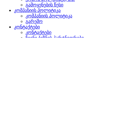
გამოყენების წესი
კომპანიის პოლიტიკა
კომპანიის პოლიტიკა
გარემო
კონტაქტები
კონტაქტები
ჩვენი ბიზნეს პარტნიორები
წარმომადგენლობები უცხოეთში
დაგვიკავშირდით
ძიება
ვებგვერდზე
პროდუქტებში
GLOBAL
ევროპაში
English version
|
en