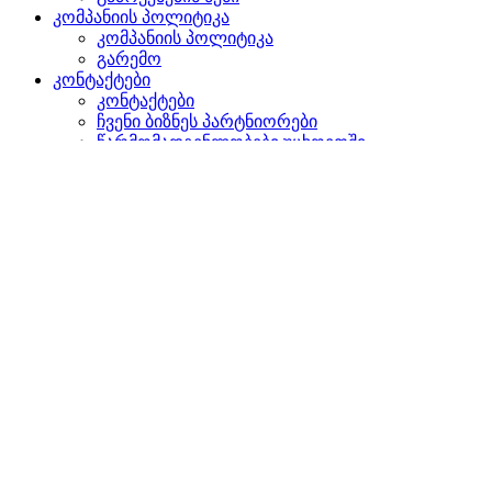
კომპანიის პოლიტიკა
კომპანიის პოლიტიკა
გარემო
კონტაქტები
კონტაქტები
ჩვენი ბიზნეს პარტნიორები
წარმომადგენლობები უცხოეთში
დაგვიკავშირდით
ძიება
ვებგვერდზე
პროდუქტებში
GLOBAL
ევროპაში
English version
|
en
Česká republika
|
cs