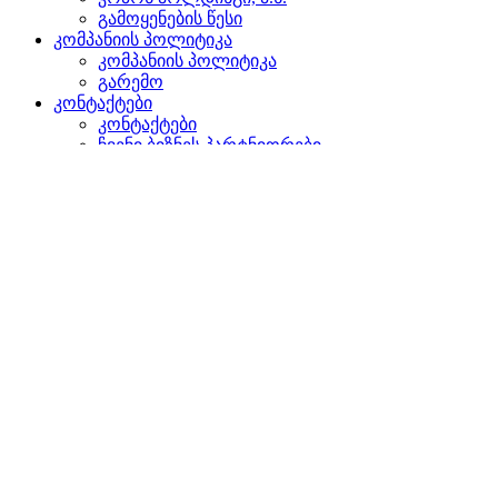
გამოყენების წესი
კომპანიის პოლიტიკა
კომპანიის პოლიტიკა
გარემო
კონტაქტები
კონტაქტები
ჩვენი ბიზნეს პარტნიორები
წარმომადგენლობები უცხოეთში
დაგვიკავშირდით
ძიება
ვებგვერდზე
პროდუქტებში
GLOBAL
ევროპაში
English version
|
en