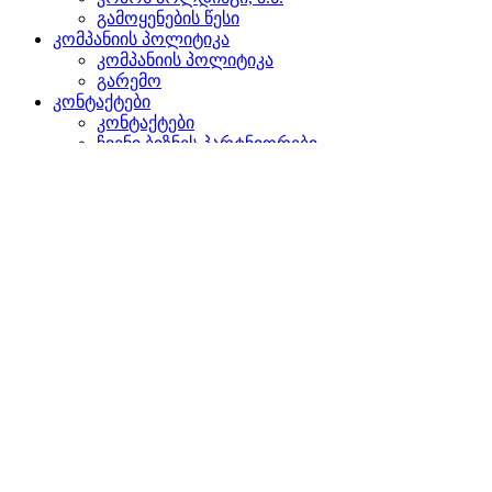
გამოყენების წესი
კომპანიის პოლიტიკა
კომპანიის პოლიტიკა
გარემო
კონტაქტები
კონტაქტები
ჩვენი ბიზნეს პარტნიორები
წარმომადგენლობები უცხოეთში
დაგვიკავშირდით
ძიება
ვებგვერდზე
პროდუქტებში
GLOBAL
ევროპაში
English version
|
en