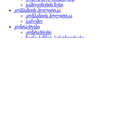
გამოყენების წესი
კომპანიის პოლიტიკა
კომპანიის პოლიტიკა
გარემო
კონტაქტები
კონტაქტები
ჩვენი ბიზნეს პარტნიორები
წარმომადგენლობები უცხოეთში
დაგვიკავშირდით
ძიება
ვებგვერდზე
პროდუქტებში
GLOBAL
ევროპაში
English version
|
en