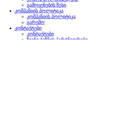
გამოყენების წესი
კომპანიის პოლიტიკა
კომპანიის პოლიტიკა
გარემო
კონტაქტები
კონტაქტები
ჩვენი ბიზნეს პარტნიორები
წარმომადგენლობები უცხოეთში
დაგვიკავშირდით
ძიება
ვებგვერდზე
პროდუქტებში
GLOBAL
ევროპაში
English version
|
en