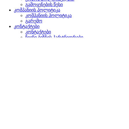
გამოყენების წესი
კომპანიის პოლიტიკა
კომპანიის პოლიტიკა
გარემო
კონტაქტები
კონტაქტები
ჩვენი ბიზნეს პარტნიორები
წარმომადგენლობები უცხოეთში
დაგვიკავშირდით
ძიება
ვებგვერდზე
პროდუქტებში
GLOBAL
ევროპაში
English version
|
en