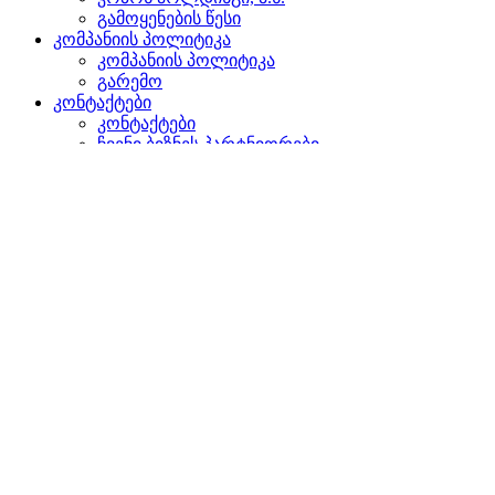
გამოყენების წესი
კომპანიის პოლიტიკა
კომპანიის პოლიტიკა
გარემო
კონტაქტები
კონტაქტები
ჩვენი ბიზნეს პარტნიორები
წარმომადგენლობები უცხოეთში
დაგვიკავშირდით
ძიება
ვებგვერდზე
პროდუქტებში
GLOBAL
ევროპაში
English version
|
en